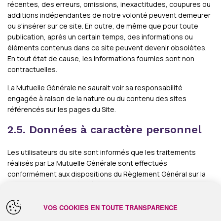
récentes, des erreurs, omissions, inexactitudes, coupures ou
additions indépendantes de notre volonté peuvent demeurer
ou s'insérer sur ce site. En outre, de même que pour toute
publication, après un certain temps, des informations ou
éléments contenus dans ce site peuvent devenir obsolètes.
En tout état de cause, les informations fournies sont non
contractuelles.
La Mutuelle Générale ne saurait voir sa responsabilité
engagée à raison de la nature ou du contenu des sites
référencés sur les pages du Site.
2.5. Données à caractère personnel
Les utilisateurs du site sont informés que les traitements
réalisés par La Mutuelle Générale sont effectués
conformément aux dispositions du Règlement Général sur la
Protection des Données (Règlement 2016/679 du Parlement
européen et du Conseil du 27 avril 2016 entré en application le
25 mai 2018) et des dispositions de la Loi dite « Informatique
VOS COOKIES EN TOUTE TRANSPARENCE
et Libertés » (loi n°78-17 du 6 janvier 1978 modifiée).