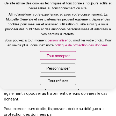
Ce site utilise des cookies techniques et fonctionnels, toujours actifs et
Les informations collectées sur le site de Fondation
nécessaires au fonctionnement du site.
d’Entreprise La Mutuelle Générale font l’objet de traitements
Afin d’
améliorer votre expérience
, et avec
votre consentement
, La
Mutuelle Générale et ses partenaires peuvent également déposer des
ayant pour finalité une amélioration de l’expérience utilisateur
cookies pour mesurer et analyser l’utilisation du site ainsi que vous
et un suivi de l’audience.
proposer des publicités et des annonces personnalisées et adaptées à
vos centres d’intérêts.
La Mutuelle Générale en tant que Responsable de traitement
Vous pouvez à tout moment
personnaliser
ou modifier votre choix. Pour
ainsi que ses partenaires et prestataires sont destinataires
en savoir plus, consultez notre
politique de protection des données
.
de ces données.
Tout accepter
Ces informations sont conservées le temps nécessaire pour
répondre à ces finalités.
Personnaliser
Les utilisateurs disposent d’un droit d’accès, de rectification,
d’effacement, de portabilité sur leurs données. Ils peuvent
Tout refuser
choisir d’en limiter l’usage ou définir les directives relatives au
sort de leurs données après leur décès. Ils peuvent
également s’opposer au traitement de leurs données le cas
échéant.
Pour exercer leurs droits, ils peuvent écrire au délégué à la
protection des données par