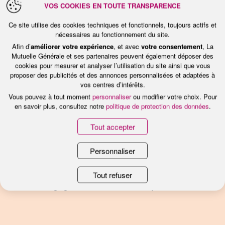
VOS COOKIES EN TOUTE TRANSPARENCE
Ce site utilise des cookies techniques et fonctionnels, toujours actifs et
nécessaires au fonctionnement du site.
Afin d’
améliorer votre expérience
, et avec
votre consentement
, La
Mutuelle Générale et ses partenaires peuvent également déposer des
cookies pour mesurer et analyser l’utilisation du site ainsi que vous
PROJET SOUTENU EN 2023
proposer des publicités et des annonces personnalisées et adaptées à
Unité de Recherche CIAMS -
vos centres d’intérêts.
Université de Paris Saclay
Vous pouvez à tout moment
personnaliser
ou modifier votre choix. Pour
en savoir plus, consultez notre
politique de protection des données
.
Tout accepter
Objectif
: Déterminer les caractéristiques
efficaces des programmes d’activités physiques
Personnaliser
et/ou d’entraînements cognitifs pour améliorer la
santé physique et cognitive des personnes âgées.
Tout refuser
Engagements
: bien vieillir, qualité de vie